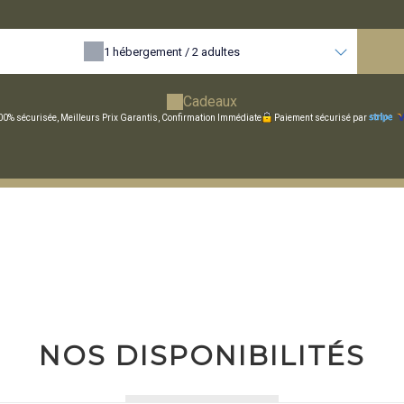
1
hébergement /
2
adultes
Cadeaux
00% sécurisée, Meilleurs Prix Garantis, Confirmation Immédiate
Paiement sécurisé par
NOS DISPONIBILITÉS