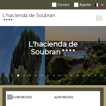
Contact
Appeler
L'hacienda de Soubran
Tog
Nav
L'hacienda de
Soubran
Du
au