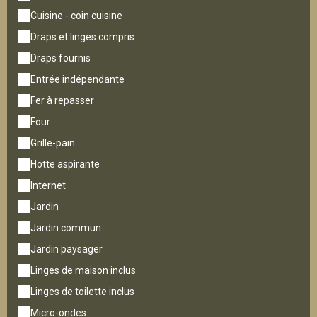
Cuisine - coin cuisine
Draps et linges compris
Draps fournis
Entrée indépendante
Fer à repasser
Four
Grille-pain
Hotte aspirante
Internet
Jardin
Jardin commun
Jardin paysager
Linges de maison inclus
Linges de toilette inclus
Micro-ondes