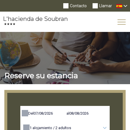
Contacto
Llamar
L'hacienda de Soubran
Tog
Nav
Reserve su estancia
Del
al
1
alojamiento /
2
adultos