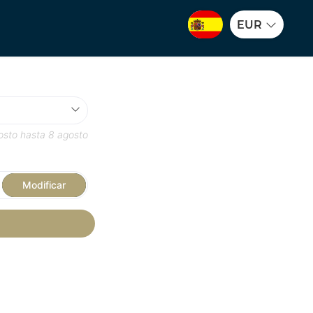
EUR
osto
hasta
8 agosto
Modificar