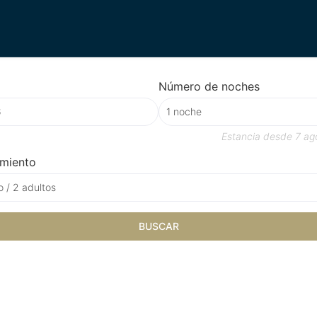
Número de noches
Estancia desde
7 ag
amiento
o / 2 adultos